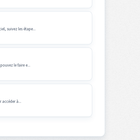
l, suivez les étape...
ouvez le faire e...
r accéder à...